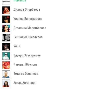
Диляра Онербаева
Ульяна Виноградова
Джанина Медетбекова
Геннадий Гнездилов
Viela
Эдуард Заукарнаев
Камшат Юсупова
Ботагоз Оспанова
Асель Аяганова