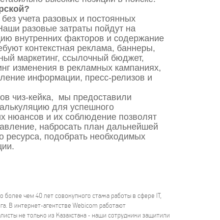
ерской?
 без учета разовых и постоянных
 Наши разовые затраты пойдут на
цию внутренних факторов и содержание
ебуют контекстная реклама, баннеры,
ный маркетинг, ссылочный бюджет,
инг изменения в рекламных кампаниях,
вление информации, пресс-релизов и
ов чиз-кейка, мы предоставили
калькуляцию для успешного
их нюансов и их соблюдение позволят
равление, набросать план дальнейшей
о ресурса, подобрать необходимых
ции.
 более чем 40 лет совокупного стажа работы в сфере IT,
а. В интернет-агентстве Webicom работают
исты не только из Казахстана - наши сотрудники защитили