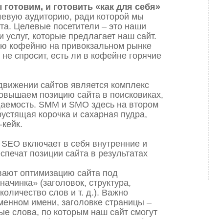
 готовим, и готовить «как для себя»
евую аудиторию, ради которой мы
та. Целевые посетители – это наши
и услуг, которые предлагает наш сайт.
ую кофейню на привокзальном рынке
о не спросит, есть ли в кофейне горячие
движении сайтов является комплекс
овышаем позицию сайта в поисковиках,
щаемость. SMM и SMO здесь на втором
рустящая корочка и сахарная пудра,
-кейк.
SEO включает в себя внутренние и
печат позиции сайта в результатах
вают оптимизацию сайта под
начинка» (заголовок, структура,
количество слов и т. д.). Важно
менном имени, заголовке страницы –
е слова, по которым наш сайт смогут