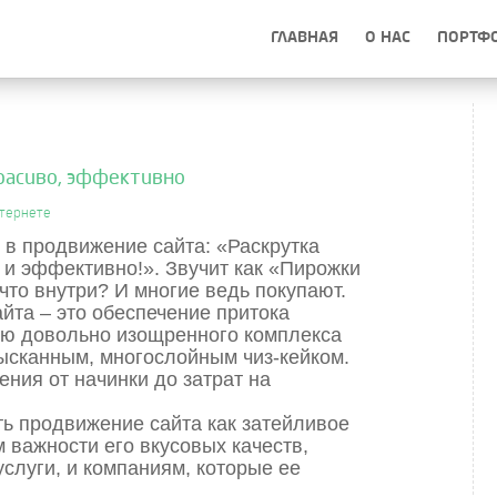
ГЛАВНАЯ
О НАС
ПОРТФ
красиво, эффективно
тернете
 в продвижение сайта: «
Раскрутка
и эффективно!».
Звучит как
«Пирожки
что внутри? И многие ведь покупают.
йта – это обеспечение притока
ью довольно изощренного комплекса
зысканным, многослойным чиз-кейком.
ения от начинки до затрат на
ть продвижение сайта как затейливое
 важности его вкусовых качеств,
услуги, и компаниям, которые ее