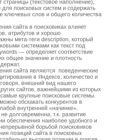
т страницы (текстовое наполнение),
 для поисковых систем и содержать
е ключевых слов и общего количества
ения сайта в поисковиках влияет
ов, атрибутов и хорошо
жны мета-теги description, который
ковыми системами как текст под
eywords — определяет соответствие
их общее значение и плотность
одержат.
ния сайта являются поведенческие
цитирования в Яндексе, количество и
о говоря, внешний вид нашего
других сайтов, важнейшими из которых
 самые крупные поисковые системы.
ожно обскакать конкурентов в
слабой внутренней «начинке».
не долговременна, т.к. развитие
ии обеспечения наиболее удобного и
с непрерывной борьбой поисковиков
ния позиций сайта в поисковых
стабильно высокие позиции в поиске.