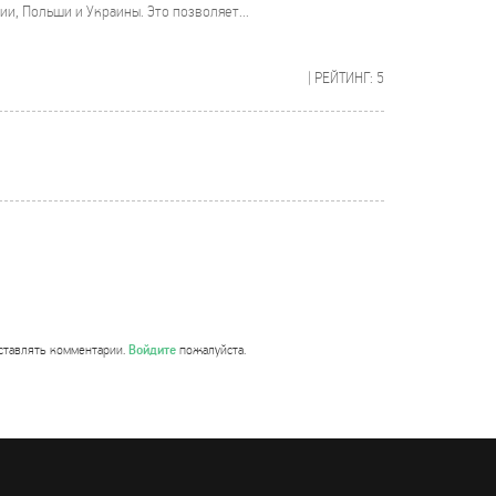
и, Польши и Украины. Это позволяет...
| РЕЙТИНГ: 5
Войдите
ставлять комментарии.
пожалуйста.